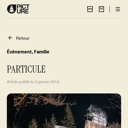
Localisateur 
Panier
Men
Retour
Évènement
,
Famille
PARTICULE
Article publié le
3 janvier 2018