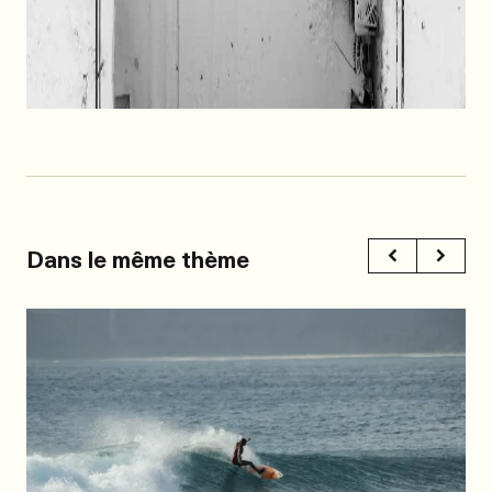
Dans le même thème
Précéden
Suiva